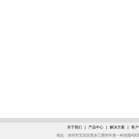
关于我们
|
产品中心
|
解决方案
|
客户
地址：深圳市宝安区西乡三围华丰第一科技园A区B栋三楼 全