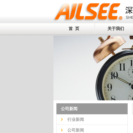
首 页
关于我们
公司新闻
行业新闻
公司新闻