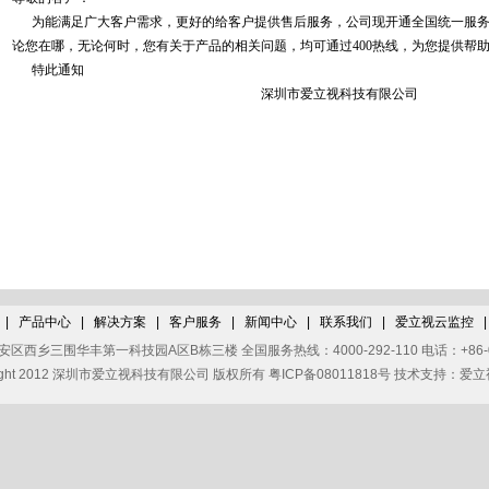
为能满足广大客户需求，更好的给客户提供售后服务，公司现开通全国统一服
论您在哪，无论何时，您有关于产品的相关问题，均可通过
400
热线，为您提供帮
特此通知
深圳市爱立视科技有限公司
|
产品中心
|
解决方案
|
客户服务
|
新闻中心
|
联系我们
|
爱立视云监控
西乡三围华丰第一科技园A区B栋三楼 全国服务热线：4000-292-110 电话：+86-075
Right 2012 深圳市爱立视科技有限公司 版权所有
粤ICP备08011818号
技术支持：
爱立